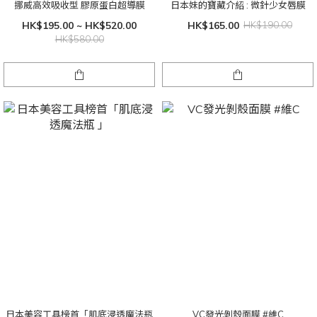
挪威高效吸收型 膠原蛋白超導膜
日本妹的寶藏介紹 : 微針少女唇膜
HK$195.00 ~ HK$520.00
HK$165.00
HK$190.00
HK$580.00
日本美容工具榜首「肌底浸透魔法瓶
VC發光剝殼面膜 #維C