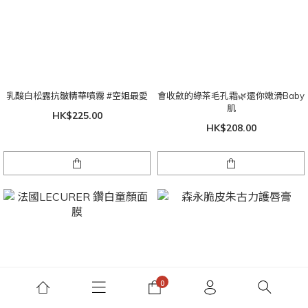
乳酸白松露抗皺精華噴霧 #空姐最愛
會收斂的綠茶毛孔霜🌿還你嫩滑Baby
肌
HK$225.00
HK$208.00