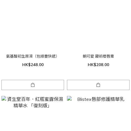
氨基酸初生原液（包順豐快遞）
朝可愛 寢前櫻唇膏
HK$248.00
HK$208.00