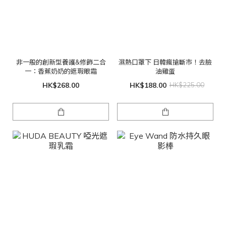
非一般的創新型養護&修飾二合
濕熱口罩下 日韓瘋搶斷市！去臉
一：香蕉奶奶的遮瑕眼霜
油雞蛋
HK$268.00
HK$188.00
HK$225.00