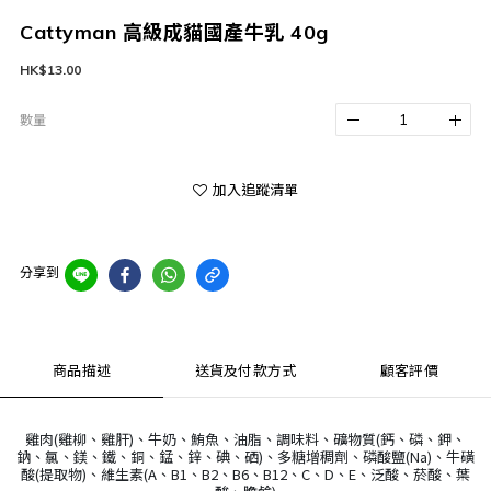
Cattyman 高級成貓國產牛乳 40g
HK$13.00
數量
加入追蹤清單
分享到
商品描述
送貨及付款方式
顧客評價
雞肉(雞柳、雞肝)、牛奶、鮪魚、油脂、調味料、礦物質(鈣、磷、鉀、
鈉、氯、鎂、鐵、銅、錳、鋅、碘、硒)、多糖增稠劑、磷酸鹽(Na)、牛磺
酸(提取物)、維生素(A、B1、B2、B6、B12、C、D、E、泛酸、菸酸、葉