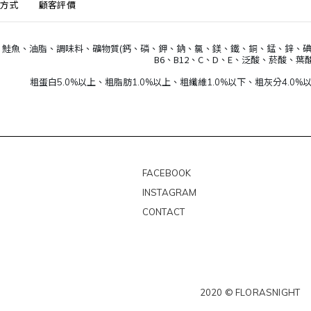
方式
顧客評價
、鮭魚、油脂、調味料、礦物質(鈣、磷、鉀、鈉、氯、鎂、鐵、銅、錳、鋅、碘、硒)
B6、B12、C、D、E、泛酸、菸酸、葉
粗蛋白5.0%以上、粗脂肪1.0%以上、粗纖維1.0%以下、粗灰分4.0%以
FACEBOOK
INSTAGRAM
CONTACT
2020 © FLORASNIGHT