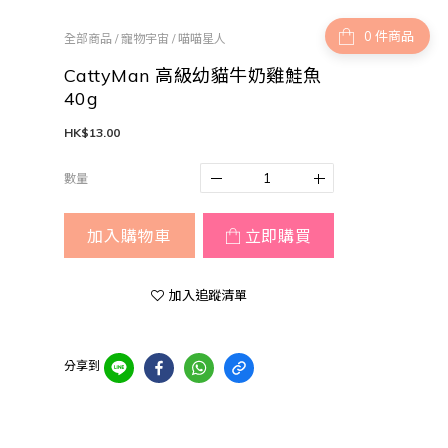
件商品
全部商品
/
寵物宇宙
/
喵喵星人
CattyMan 高級幼貓牛奶雞鮭魚
40g
HK$13.00
數量
加入購物車
立即購買
加入追蹤清單
分享到