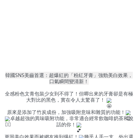
韓國SNS美齒首選：超爆紅的「粉紅牙膏」強勁美白效果，
口氣瞬間變清新！
全感粉色文青包裝少女到不得了！但唧出來的牙膏卻是有極
大對比的黑色，實在令人太驚喜了！ 
原來是添加了竹炭成份，加強吸附意味和雜質的功能！
卓越超強的異味吸附功能，非常適合經常飲咖啡奶茶和說
話的你！
更因美白效果而被網友推到爆紅！
幾乎人手一支，外出還