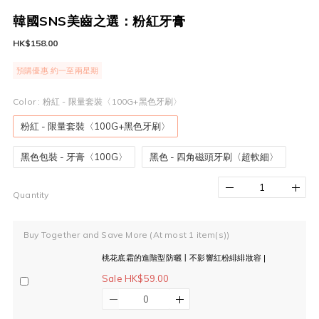
韓國SNS美齒之選：粉紅牙膏
HK$158.00
預購優惠 約一至兩星期
Color
: 粉紅 - 限量套裝〈100G+黑色牙刷〉
粉紅 - 限量套裝〈100G+黑色牙刷〉
黑色包裝 - 牙膏〈100G〉
黑色 - 四角磁頭牙刷〈超軟細〉
Quantity
Buy Together and Save More
(At most 1 item(s))
桃花底霜的進階型防曬丨不影響紅粉緋緋妝容 |
Sale HK$59.00