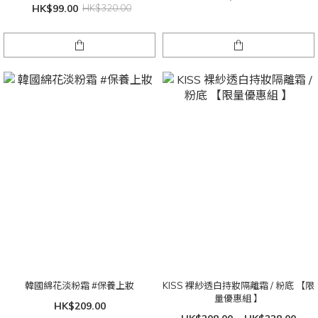
HK$99.00
HK$320.00
韓國綿花淡粉霜 #保養上妝
KISS 裸紗透白持妝隔離霜 / 粉底 【限
量優惠組 】
HK$209.00