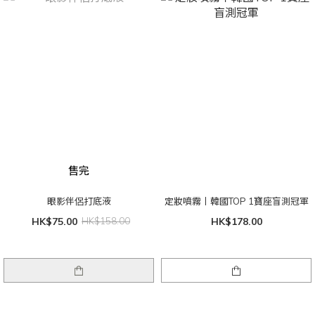
售完
眼影伴侶打底液
定妝噴霧丨韓國TOP 1寶座盲測冠軍
HK$75.00
HK$158.00
HK$178.00