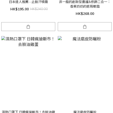
日本達人推薦 - 止臉汗噴霧
非一般的創新型養護&修飾二合一：
香蕉奶奶的遮瑕眼霜
HK$195.00
HK$240.00
HK$268.00
濕熱口罩下 日韓瘋搶斷市！去臉油雞
魔法磨皮防曬粉