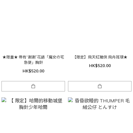
★限量★ 帶有“謝謝”花語「魔女の宅
【限定】飛天紅豬俠 飛舟耳環★
急便」胸針
HK$520.00
HK$520.00