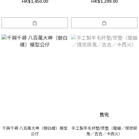
HK$1,450.00
HK$1,299.00
售完
千與千尋 八百萬大神（御白樣）模型
手工製羊毛杯墊/煲墊（龍貓／煤炭屎
公仔
鬼／吉吉／卡西火）