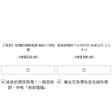
【 限定】哈爾的移動城堡 胸針少年哈
昏昏欲睡的 THUMPER 毛絨公仔 とん
爾
すけ
HK$520.00
HK$380.00