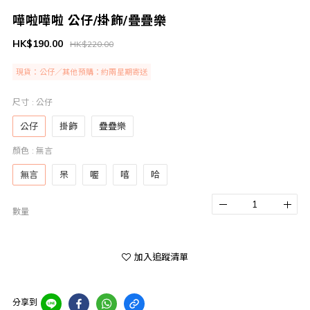
嘩啦嘩啦 公仔/掛飾/疊疊樂
HK$190.00
HK$220.00
現貨：公仔／其他預購：約兩星期寄送
尺寸
: 公仔
公仔
掛飾
疊疊樂
顏色
: 無言
無言
呆
喔
嘻
哈
數量
加入追蹤清單
分享到