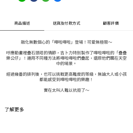
商品描述
送貨及付款方式
顧客評價
融化無數個心的「嘩啦嘩啦」登場！可愛無極限～
呼應動畫裡疊石頭塔的情節，吉卜力特別製作了嘩啦嘩啦的「疊疊
樂公仔」！運用不同種方法將嘩啦嘩啦們疊起，還原他們飄在天空
中的場景。
經過幾番的排列後，也可以挑戰更高難度的等級，無論大人或小孩
都能感受到嘩啦嘩啦的樂趣！
實在太叫人難以抗拒了～
了解更多