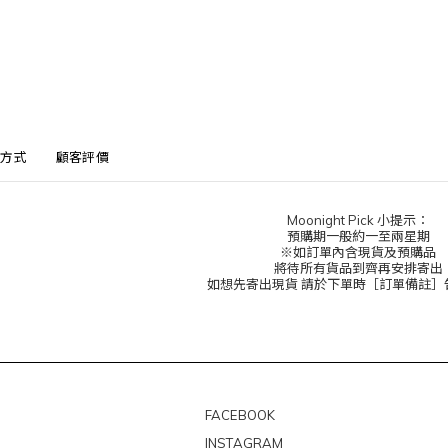
方式
顧客評價
Moonight Pick 小提示：
預購期一般約一至兩星期
※如訂單內含現貨及預購品
將待所有貨品到齊再安排寄出
如想先寄出現貨 請於下單時［訂單備註］
FACEBOOK
INSTAGRAM