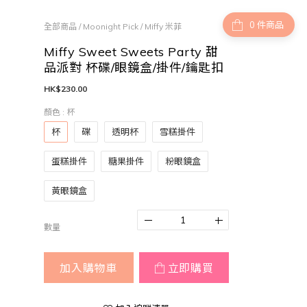
件商品
全部商品
/
Moonight Pick
/
Miffy 米菲
Miffy Sweet Sweets Party 甜
品派對 杯碟/眼鏡盒/掛件/鑰匙扣
HK$230.00
顏色
: 杯
杯
碟
透明杯
雪糕掛件
蛋糕掛件
糖果掛件
粉眼鏡盒
黃眼鏡盒
數量
加入購物車
立即購買