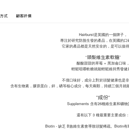
方式
顧客評價
Hairburst是英國的一個牌子，
專注於研究防脫生發的產品，在英國的口
它家的產品都是天然安全的，是可以值
‘‘頭髮維生素軟糖’’
酸酸甜甜的草莓 + 黑加侖口味
輕鬆咀嚼軟糖就能輕鬆維持秀發健
不僅口味好，成分上對於頭髮健康也是
含有生物素，膠原蛋白，鋅，硒等核心成分，每天兩顆，持續三個月就
‘‘成份’’
Supplements 含有26種維生素和礦
還有以下 3 種最重要主要成份
Biotin - 缺乏 B族維生素會導致頭髮稀疏。Biot