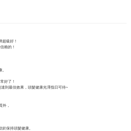
碑超級好！
得信賴的！
，
康。
非常好了！
能達到最佳效果，頭髮健康光澤指日可待~
物質外，
：
in有助於保持頭髮健康。