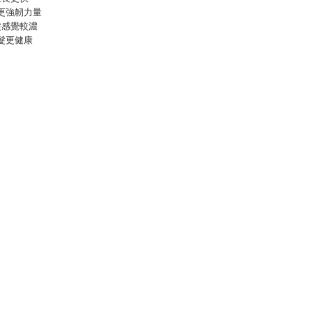
更強韌力量
髮感覺較濃
髮更健康