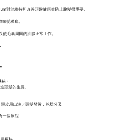
lenium對於維持和改善頭髮健康並防止脫髮很重要。
導致頭髮稀疏。
可以使毛囊周圍的油腺正常工作。
，
’
進補，
促進頭髮的生長。
／頭皮易出油／頭髮發黃，乾燥分叉
為一個療程
生長更快