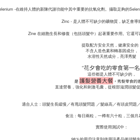
elenium -在維持人體的新陳代謝功能中其中重要的抗氧化劑。攝取足夠的Se
Zinc - 是人體不可缺少的礦物質，缺乏會
Zine 在細胞生長和修復（包括頭髮中）起著重要作用。它還
提取配方安全天然，健康安全的
不含人造色素和轉基因成分，
水溶性天然成分，亮澤秀髮
‘‘花夕會吃的零食第一名’
這些都是人體不可缺少的，
護髮營養大餐
是
，秀髮零食的
直達營養，強化和刺激毛囊，從根部滋潤頭髮
適合人士：頭髮生長緩慢／有甩頭髮問題 ／髮線高／有頭皮問題
食法：每日兩粒，一樽有六十粒，三個月
實際使用測試中：
98％的用戶注意到使用該產品後頭髮