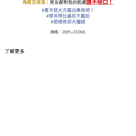
讚不絕口！
角質又保濕
：男友都對我的肌膚
#
夏天就大方露出美背吧
！
#
穿吊帶比基尼不尷尬
#
拒絕背部大嬸感
規格︰28片+150ML
了解更多