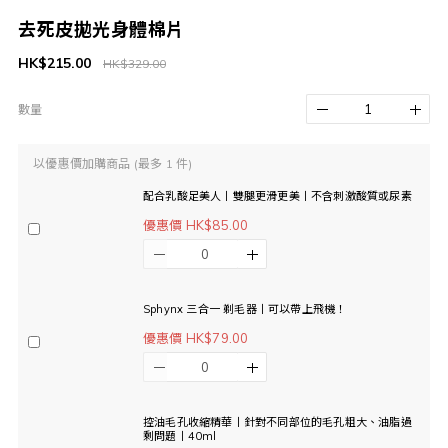
去死皮拋光身體棉片
HK$215.00
HK$329.00
數量
以優惠價加購商品
(最多 1 件)
配合乳酸足美人丨雙腿更滑更美丨不含刺激酸質或尿素
優惠價 HK$85.00
Sphynx 三合一 剃毛器丨可以帶上飛機！
優惠價 HK$79.00
控油毛孔收縮精華丨針對不同部位的毛孔粗大、油脂過
剩問題丨40ml