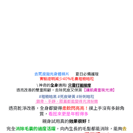
去死皮拋光身體棉片
☀
夏日必備護理
📣
實驗證明減少40%毛囊粗糙暗粒
📣
\ 神奇的
全身
適用/
只需打圈按摩
♾
透亮改善的雙重照顧，去除死皮又保濕
【讓肌膚重現光滑】
#
粗糙暗黑
#
死皮硬黃
#
粉刺暗粒
·鎖骨、手踭、膝蓋都能變得光滑粉嫩
透亮乾淨改善，全身都變得
柔軟閃亮亮！
摸上手沒有多餘角
質，
看起來更是年輕得多
✨
親身試用真的
效果很好！
完全
消除毛囊的過度活躍
，向內生長的毛髮都能消除，能夠
去