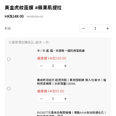
黃金虎紋面膜 #蘋果肌提拉
HK$248.00
HK$358.00
數量
以優惠價加購商品
(最多 1 件)
半 / 半 面 霜，宋慧喬一樣的滑溜肌膚
優惠價 HK$150.00
養成新垣結衣 超透亮肌丨藥用雪肌精 導入/化妝水丨植
物保濕精華丨米奇限量100ML
優惠價 HK$95.00
ROSETTE清爽去角質啫喱丨果酸AHA有效琉通毛孔丨