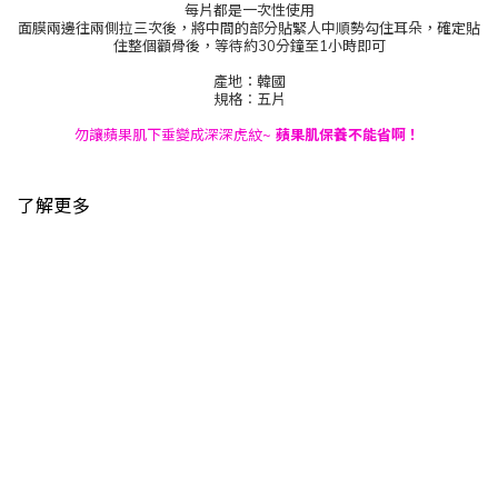
每片都是一次性使用
面膜兩邊往兩側拉三次後，將中間的部分貼緊人中順勢勾住耳朵，確定貼
住整個顴骨後，等待約30分鐘至1小時即可
產地：韓國
規格︰五片
勿讓蘋果肌下垂變成深深虎紋~
蘋果肌保養不能省啊！
了解更多