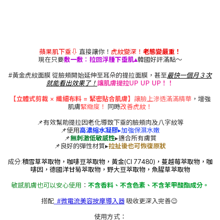
蘋果肌下垂⇩
直接讓你！
虎紋變深！
老態變嚴重！
現在只要
敷一敷︰拉回浮腫下垂肌▴
韓國好評滿點～
#黃金虎紋面膜 從臉頰開始延伸至耳朵的提拉面膜，甚至
最快一個月３次
就能看出效果了！
讓肌膚提拉UP UP UP！！
【立體式剪裁 × 纖細布料 = 緊密貼合肌膚】
讓臉上滲透滿滿精華
，增強
肌膚
緊緻度！
同時
改善虎紋！
📌有效幫助提拉因老化導致下垂的臉頰肉及八字紋等
📌使用
高濃縮水凝膠
▸加強保濕水嫩
📌
無刺激低敏感性
▸適合所有膚質
📌良好的彈性材質▸
拉扯後也可恢復原狀
成分:
積雪草萃取物，咖啡豆萃取物，黃金(CI 77480)，蔓越莓萃取物，咖
啡因，德國洋甘菊萃取物，野大豆萃取物，魚腥草萃取物
敏感肌膚也可以安心使用
︰
不含香料、不含色素、不含苯甲酸酯成分。
搭配
#微電流美容按摩導入器
吸收更深入完善😉
使用方式：