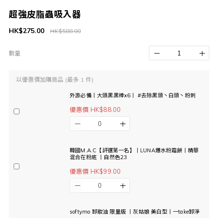
超強皮脂蟲吸入器
HK$275.00
HK$588.00
數量
以優惠價加購商品
(最多 1 件)
外游必備丨大頭黑黑棒x6丨 #去除黑頭丶白頭丶粉刺
優惠價 HK$88.00
韓國M.A.C【評選第一名】丨LUNA爆水粉霜餅丨精華
混合在粉底 丨自然色23
優惠價 HK$99.00
softymo 卸妝油 限量版 丨灰姑娘 美白型丨一take卸淨