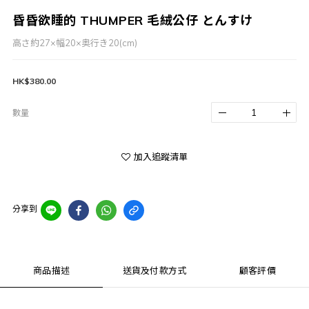
昏昏欲睡的 THUMPER 毛絨公仔 とんすけ
高さ約27×幅20×奥行き20(cm)
HK$380.00
數量
加入追蹤清單
分享到
商品描述
送貨及付款方式
顧客評價